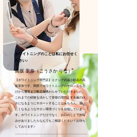
ホワイトニングのことは私にお任せく
ださい♪
高坂 里奈（こうさか りな）
【ホワイトニング専門店】エクシア武蔵小杉店の高
坂里奈です。関西でホワイトニングのサロン立ち上
げから運営まで数店舗携わらせていただきました。
これまでの経験を活かして皆様の理想とする歯の白
さになるようにサポートすることはもちろん、通い
たくなるようなサロン環境づくりを目指していま
す。ホワイトニングだけでなく、お口のことでお悩
みがありましたらなんでもご相談ください！お待ち
しております♪