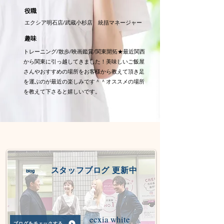
役職
エクシア明石店/武蔵小杉店 統括マネージャー
趣味
​トレーニング/散歩/映画鑑賞/関東開拓★最近関西
から関東に引っ越してきました！美味しいご飯屋
さんやおすすめの場所をお客様から教えて頂き足
を運ぶのが最近の楽しみです＾＾オススメの場所
を教えて下さると嬉しいです。
スタッフブログ 更新中
blog
ecxia white
ブログをチェックする