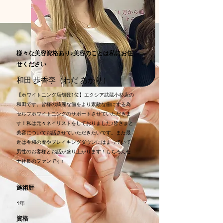
様々な美容資格あり♪美容のことは私にお任
せください
和田 歩香李（わだ あかり）
【ホワイトニング店舗数1位】エクシア武蔵小杉店の
和田です。皆様の綺麗な歯をより素敵な歯にする為
セルフホワイトニングのサポートさせていただきま
す！私は元々ネイリストをしておりました♪皆さまと
美容についてお話させていただきたいです。また最
近は令和の虎やブレイキングダウンにはまっていて
男性のお客様とお話が盛り上がります！もちろんセ
ナ社長のファンです♪
施術歴
1年
資格