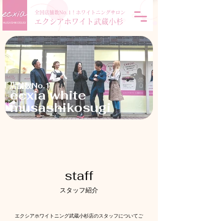
全国店舗数No.1！ホワイトニングサロン
エクシアホワイト武蔵小杉
MUSASHIKOSUGI
店舗数No.1
ecxia white
musashikosugi
​staff
​スタッフ紹介
エクシアホワイトニング武蔵小杉店のスタッフについてご